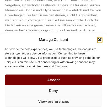
Vergehen, ein verbotenes Abenteuer, das uns für einen kurzen
Moment wie Bonnie und Clyde vereint hat – ehrlich und frei von
Erwartungen. Sie liegt in meinen Armen, sucht Geborgenheit,
während ich mich frage, ob sie die Eine sein könnte. Doch die
Gedanken an eine gemeinsame Zukunft verblassen schnell,
denn wir beide wissen, es gibt nur das Hier und Jetzt. Jeder
Augenblick mit ihr fühlt sich an wie eine gestohlene Sekunde,
Manage Consent
die ich festhalten will, bevor die Realität uns wieder einholt.
To provide the best experiences, we use technologies like cookies to
Mehr...
store and/or access device information. Consenting to these
technologies will allow us to process data such as browsing behavior or
unique IDs on this site. Not consenting or withdrawing consent, may
Gefällt Dir diese Webseite? Unterstütze den
adversely affect certain features and functions.
Autor!
Lade mich auf ein (paar) Bier ein
Accept
Deny
© 2026 Chris Helmbrecht
View preferences