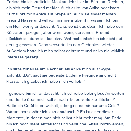
Freitag bin ich zurück in Moskau. Ich sitze im Büro am Rechner,
als sich mein Freund meldet. Auch er ist von Anika begeistert.
Kurz funkt mich Anika auf Skype an. Auch sie findet meinen
Freund klasse und will von mir mehr über ihn wissen. Ich bin
ein klein wenig enttäuscht. Na ja, so ist das eben. Ich habe den
Kürzeren gezogen, aber wenn wenigstens mein Freund
glücklich ist, dann ist das okay. Wahrscheinlich bin ich nicht gut
genug gewesen. Dann verwerfe ich den Gedanken wieder.
Außerdem hatte ich mich selbst gebremst und Anika nie wirklich
Interesse gezeigt.
Ich sitze zuhause am Rechner, als Anika mich auf Skype
anfunkt. „Du“, sagt sie begeistert, „deine Freunde sind echt
klasse. Ich glaube, ich habe mich verliebt!“
Irgendwie bin ich enttäuscht. Ich schreibe belanglose Antworten
und denke über mich selbst nach. Ist es verletzte Eitelkeit?
Hatte ich Gefühle entwickelt, oder ging es mir nur ums Geld?
Warum sonst wäre ich jetzt enttäuscht? Es ist einer dieser
Momente, in denen man sich selbst nicht mehr mag. Am Ende
bin ich noch mehr enttäuscht und versuche, Anika loszuwerden,
doch die redet munter weiter. Irgendwann sage ich, dass ich