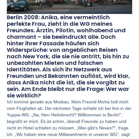
Berlin 2008: Anika, eine vermeintlich
perfekte Frau, zieht in die WG meines
Freundes. Ärztin, Pilotin, wohlhabend und
charmant – sie beeindruckt alle. Doch
hinter ihrer Fassade häufen sich
Widersprüche: von angeblichen Reisen
nach New York, die sie nie antritt, bis hin zu
unbezahlten Mieten und falschen
Identitäten. Als sich ihr Netzwerk aus
Freunden und Bekannten auflöst, wird klar,
dass Anika nicht die ist, die sie vorgibt zu
sein. Am Ende bleibt nur die Frage: Wer war
sie wirklich?
Ich komme gerade aus Moskau. Mein Freund Micha holt mich
vom Flughafen ab. Die nächsten Tage schlafe ich bei ihm in der
Yuppie-WG. „Na, Herr Helmbrecht? Willkommen in Berlin!“,
begrüßt er mich. Es ist schön, überall Freunde zu haben und
nicht im Hotel schlafen zu müssen. „Was gibt’s Neues?“, frage
ich. „Wir haben eine neue Mitbewohnerin in unserer WG“, sagt