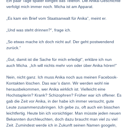
Ein paar Tage später klingelt das Telefon. Die Anika-Geschichte
verfolgt mich immer noch. Micha ist am Apparat.
„Es kam ein Brief vom Staatsanwalt für Anika“, meint er.
„Und was steht drinnen?“, frage ich.
„So etwas mache ich doch nicht auf. Der geht postwendend
zurück.“
„Gut, damit ist die Sache für mich erledigt“, erkläre ich nun
auch Micha. „Ich will nichts mehr von oder über Anika hören!“
Nein, nicht ganz. Ich muss Anika noch aus meinen Facebook-
Kontakten löschen. Das war’s dann. Wir werden wohl nie
herausbekommen, wer Anika wirklich ist. Vielleicht eine
Hochstaplerin? Krank? Schizophren? Früher war ich offener. Es
gab die Zeit vor Anika, in der habe ich immer versucht, gute
Leute zusammenzubringen. Ich gebe zu, oft auch ein bisschen
leichtfertig. Heute bin ich vorsichtiger. Man müsste jeden neuen
Bekannten durchleuchten, doch dazu braucht man viel zu viel
Zeit. Zumindest werde ich in Zukunft seinen Namen googeln,