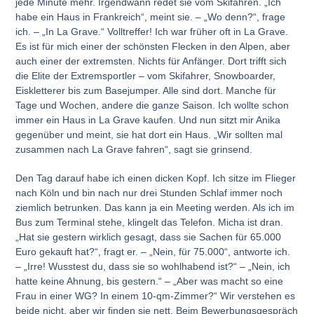
jede Minute mehr. Irgendwann redet sie vom Skifahren. „Ich
habe ein Haus in Frankreich“, meint sie. – „Wo denn?“, frage
ich. – „In La Grave.“ Volltreffer! Ich war früher oft in La Grave.
Es ist für mich einer der schönsten Flecken in den Alpen, aber
auch einer der extremsten. Nichts für Anfänger. Dort trifft sich
die Elite der Extremsportler – vom Skifahrer, Snowboarder,
Eiskletterer bis zum Basejumper. Alle sind dort. Manche für
Tage und Wochen, andere die ganze Saison. Ich wollte schon
immer ein Haus in La Grave kaufen. Und nun sitzt mir Anika
gegenüber und meint, sie hat dort ein Haus. „Wir sollten mal
zusammen nach La Grave fahren“, sagt sie grinsend.
Den Tag darauf habe ich einen dicken Kopf. Ich sitze im Flieger
nach Köln und bin nach nur drei Stunden Schlaf immer noch
ziemlich betrunken. Das kann ja ein Meeting werden. Als ich im
Bus zum Terminal stehe, klingelt das Telefon. Micha ist dran.
„Hat sie gestern wirklich gesagt, dass sie Sachen für 65.000
Euro gekauft hat?“, fragt er. – „Nein, für 75.000“, antworte ich.
– „Irre! Wusstest du, dass sie so wohlhabend ist?“ – „Nein, ich
hatte keine Ahnung, bis gestern.“ – „Aber was macht so eine
Frau in einer WG? In einem 10-qm-Zimmer?“ Wir verstehen es
beide nicht, aber wir finden sie nett. Beim Bewerbungsgespräch