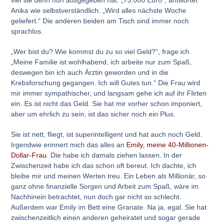
viel sie denn nun ausgegeben hat. „75.000 Euro“, antwortet
Anika wie selbstverständlich. „Wird alles nächste Woche
geliefert.“ Die anderen beiden am Tisch sind immer noch
sprachlos.
„Wer bist du? Wie kommst du zu so viel Geld?“, frage ich.
„Meine Familie ist wohlhabend, ich arbeite nur zum Spaß,
deswegen bin ich auch Ärztin geworden und in die
Krebsforschung gegangen. Ich will Gutes tun.“ Die Frau wird
mir immer sympathischer, und langsam gehe ich auf ihr Flirten
ein. Es ist nicht das Geld. Sie hat mir vorher schon imponiert,
aber um ehrlich zu sein, ist das sicher noch ein Plus.
Sie ist nett, fliegt, ist superintelligent und hat auch noch Geld.
Irgendwie erinnert mich das alles an
Emily, meine 40-Millionen-
Dollar-Frau
. Die habe ich damals ziehen lassen. In der
Zwischenzeit habe ich das schon oft bereut. Ich dachte, ich
bleibe mir und meinen Werten treu. Ein Leben als Millionär, so
ganz ohne finanzielle Sorgen und Arbeit zum Spaß, wäre im
Nachhinein betrachtet, nun doch gar nicht so schlecht.
Außerdem war Emily im Bett eine Granate. Na ja, egal. Sie hat
zwischenzeitlich einen anderen geheiratet und sogar gerade