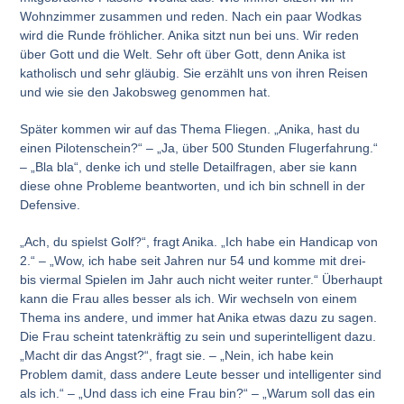
Wohnzimmer zusammen und reden. Nach ein paar Wodkas
wird die Runde fröhlicher. Anika sitzt nun bei uns. Wir reden
über Gott und die Welt. Sehr oft über Gott, denn Anika ist
katholisch und sehr gläubig. Sie erzählt uns von ihren Reisen
und wie sie den Jakobsweg genommen hat.
Später kommen wir auf das Thema Fliegen. „Anika, hast du
einen Pilotenschein?“ – „Ja, über 500 Stunden Flugerfahrung.“
– „Bla bla“, denke ich und stelle Detailfragen, aber sie kann
diese ohne Probleme beantworten, und ich bin schnell in der
Defensive.
„Ach, du spielst Golf?“, fragt Anika. „Ich habe ein Handicap von
2.“ – „Wow, ich habe seit Jahren nur 54 und komme mit drei-
bis viermal Spielen im Jahr auch nicht weiter runter.“ Überhaupt
kann die Frau alles besser als ich. Wir wechseln von einem
Thema ins andere, und immer hat Anika etwas dazu zu sagen.
Die Frau scheint tatenkräftig zu sein und superintelligent dazu.
„Macht dir das Angst?“, fragt sie. – „Nein, ich habe kein
Problem damit, dass andere Leute besser und intelligenter sind
als ich.“ – „Und dass ich eine Frau bin?“ – „Warum soll das ein