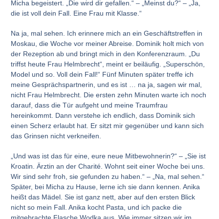
Micha begeistert. „Die wird dir gefallen.“ – „Meinst du?“ – „Ja,
die ist voll dein Fall. Eine Frau mit Klasse.“
Na ja, mal sehen. Ich erinnere mich an ein Geschäftstreffen in
Moskau, die Woche vor meiner Abreise. Dominik holt mich von
der Rezeption ab und bringt mich in den Konferenzraum. „Du
triffst heute Frau Helmbrecht“, meint er beiläufig. „Superschön,
Model und so. Voll dein Fall!“ Fünf Minuten später treffe ich
meine Gesprächspartnerin, und es ist … na ja, sagen wir mal,
nicht Frau Helmbrecht. Die ersten zehn Minuten warte ich noch
darauf, dass die Tür aufgeht und meine Traumfrau
hereinkommt. Dann verstehe ich endlich, dass Dominik sich
einen Scherz erlaubt hat. Er sitzt mir gegenüber und kann sich
das Grinsen nicht verkneifen.
„Und was ist das für eine, eure neue Mitbewohnerin?“ – „Sie ist
Kroatin. Ärztin an der Charité. Wohnt seit einer Woche bei uns.
Wir sind sehr froh, sie gefunden zu haben.“ – „Na, mal sehen.“
Später, bei Micha zu Hause, lerne ich sie dann kennen. Anika
heißt das Mädel. Sie ist ganz nett, aber auf den ersten Blick
nicht so mein Fall. Anika kocht Pasta, und ich packe die
mitgebrachte Flasche Wodka aus. Wie immer sitzen wir im