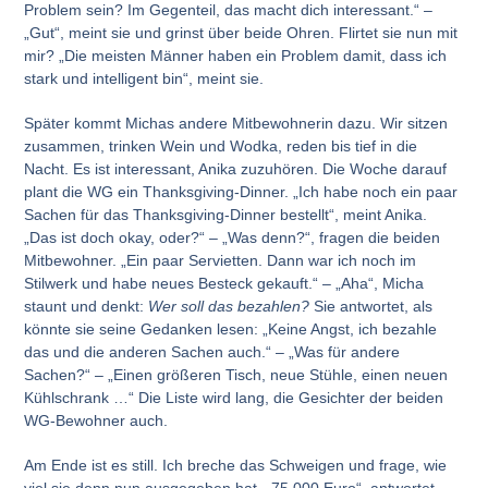
Problem sein? Im Gegenteil, das macht dich interessant.“ –
„Gut“, meint sie und grinst über beide Ohren. Flirtet sie nun mit
mir? „Die meisten Männer haben ein Problem damit, dass ich
stark und intelligent bin“, meint sie.
Später kommt Michas andere Mitbewohnerin dazu. Wir sitzen
zusammen, trinken Wein und Wodka, reden bis tief in die
Nacht. Es ist interessant, Anika zuzuhören. Die Woche darauf
plant die WG ein Thanksgiving-Dinner. „Ich habe noch ein paar
Sachen für das Thanksgiving-Dinner bestellt“, meint Anika.
„Das ist doch okay, oder?“ – „Was denn?“, fragen die beiden
Mitbewohner. „Ein paar Servietten. Dann war ich noch im
Stilwerk und habe neues Besteck gekauft.“ – „Aha“, Micha
staunt und denkt:
Wer soll das bezahlen?
Sie antwortet, als
könnte sie seine Gedanken lesen: „Keine Angst, ich bezahle
das und die anderen Sachen auch.“ – „Was für andere
Sachen?“ – „Einen größeren Tisch, neue Stühle, einen neuen
Kühlschrank …“ Die Liste wird lang, die Gesichter der beiden
WG-Bewohner auch.
Am Ende ist es still. Ich breche das Schweigen und frage, wie